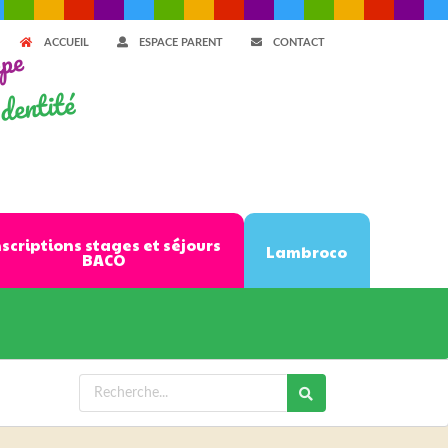
ACCUEIL
ESPACE PARENT
CONTACT
ppe
dentité
nscriptions stages et séjours
Lambroco
BACO