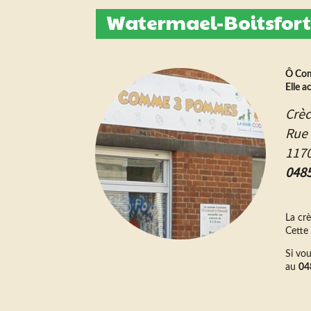
Watermael-Boitsfort
Ô Com
Elle a
Crè
Rue 
1170
0485
La cr
Cette
Si vou
au
04