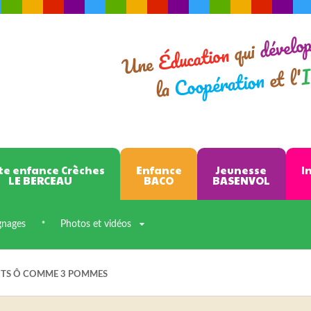
dévelo
qui
Éducation
Une
I
et l'
Coopération
la
te enfance Crèches
Enfance
Jeunesse
I
LE BERCEAU
BACO
BASENVOL
gnages
Photos et vidéos
NTS Ô COMME 3 POMMES