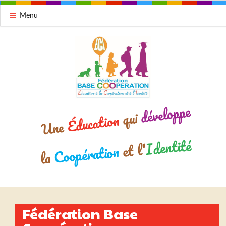
Menu
développe
qui
Éducation
Une
Identité
et l'
Coopération
la
Fédération Base