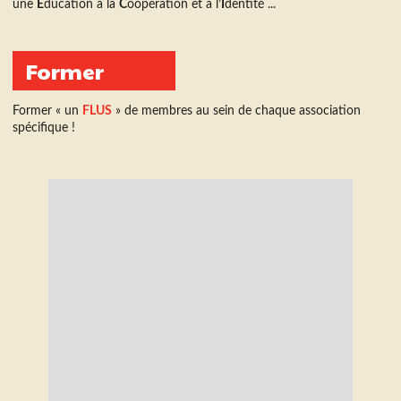
une
É
ducation à la
C
oopération et à l’
I
dentité ...
Former
Former « un
FLUS
» de membres au sein de chaque association
spécifique !