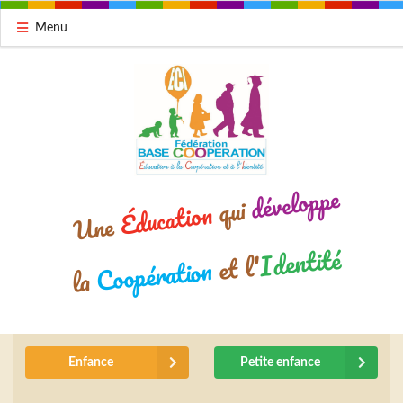
Menu
développe
qui
Éducation
Une
Identité
et l'
Coopération
la
Enfance
Petite enfance