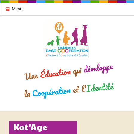
Menu
développe
qui
Éducation
Une
Identité
et l'
Coopération
la
Kot'Age