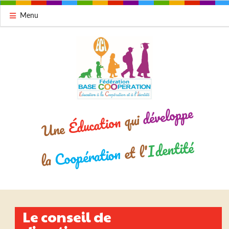
Menu
développe
qui
Éducation
Une
Identité
et l'
Coopération
la
Le conseil de