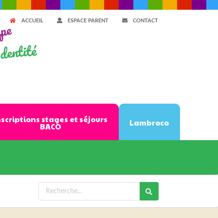
ACCUEIL
ESPACE PARENT
CONTACT
ppe
dentité
nscriptions stages et séjours
Lambroco
BACO