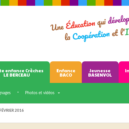
dévelo
qui
Éducation
Une
I
et l'
Coopération
la
te enfance Crèches
Enfance
Jeunesse
I
LE BERCEAU
BACO
BASENVOL
gnages
Photos et vidéos
FÉVRIER 2016