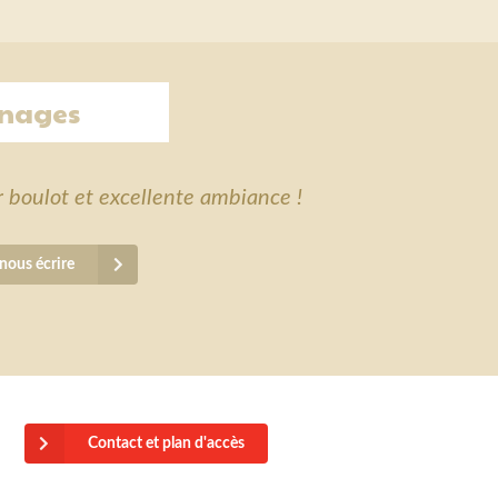
nages
r boulot et excellente ambiance !
nous écrire
Contact et plan d'accès