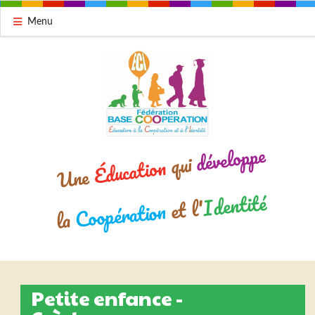
Menu
développe
qui
Éducation
Une
Identité
et l'
Coopération
la
Petite enfance -