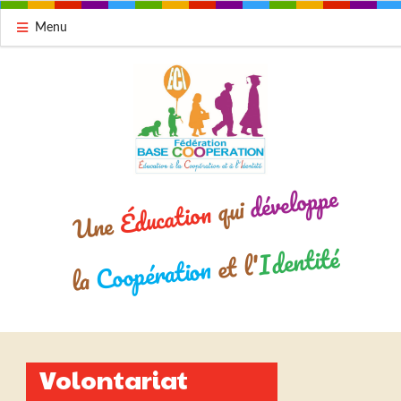
Menu
développe
qui
Éducation
Une
Identité
et l'
Coopération
la
Volontariat