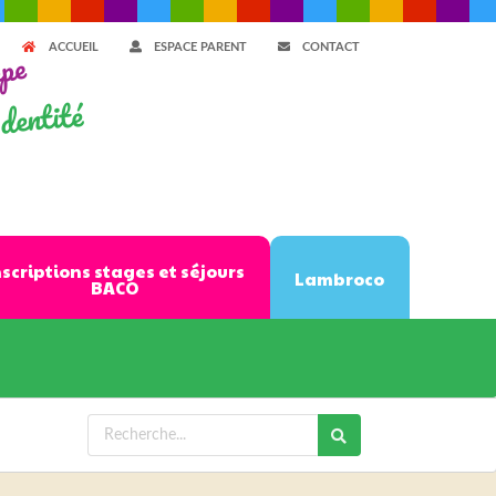
ACCUEIL
ESPACE PARENT
CONTACT
ppe
dentité
nscriptions stages et séjours
Lambroco
BACO