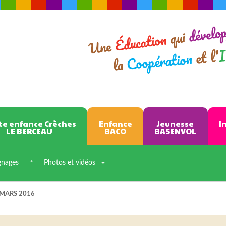
dévelo
qui
Éducation
Une
I
et l'
Coopération
la
te enfance Crèches
Enfance
Jeunesse
I
LE BERCEAU
BACO
BASENVOL
gnages
Photos et vidéos
 MARS 2016