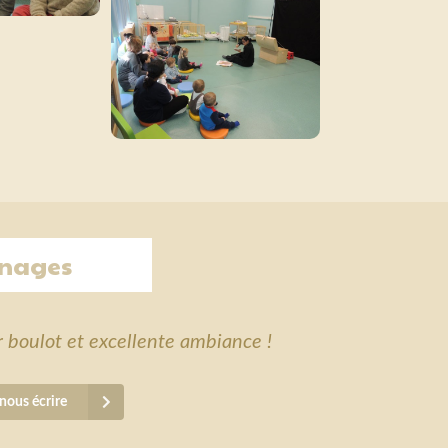
nages
r boulot et excellente ambiance !
nous écrire