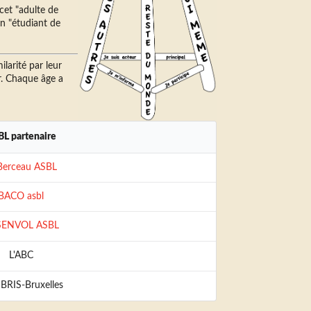
cet "adulte de
un "étudiant de
ilarité par leur
. Chaque âge a
L partenaire
Berceau ASBL
BACO asbl
SENVOL ASBL
L'ABC
BRIS-Bruxelles