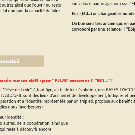
individus (chaque âge aura son "
F
x autres ainsi que l’ouvrir au reste
lui donnant la capacité de faire
Et si (ECI...) on changeait le mond
Un bon sens très ancien qui, en pa
corroboré par une science: l' "Epi
dentité
ée sur un défi : par "FLUS’ amener l’ "ECI..." !
"élève de la vie", à tout âge, au fil de leur évolution, nos BASES D’ACC
D’ACCUEIL sont des lieux d’accueil et de développement, ludiques et pé
opération et à l’Identité, représentée par un trépied, propose aux bénéficia
elles nous favoriserons :
leur identité ;
x autres, de la coopération, ainsi que
ui reste à découvrir encore !