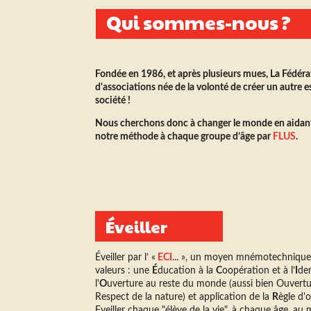
Qui sommes-nous ?
Fondée en 1986, et après plusieurs mues, La Fédér
d'associations née de la volonté de créer un autre 
société !
Nous cherchons donc à changer le monde en aidant
notre méthode à chaque groupe d’âge par
FLUS
.
Éveiller
Éveiller par l’ «
ECI
... », un moyen mnémotechnique 
valeurs : une
É
ducation à la
C
oopération et à l’
I
de
l'
O
uverture au reste du monde (aussi bien Ouvert
Respect de la nature) et application de la
R
ègle d'o
Eveiller chaque "élève de la vie", à chaque âge, au m