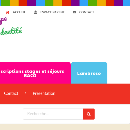
ACCUEIL
ESPACE PARENT
CONTACT
ppe
dentité
nscriptions stages et séjours
Lambroco
BACO
Contact
Présentation