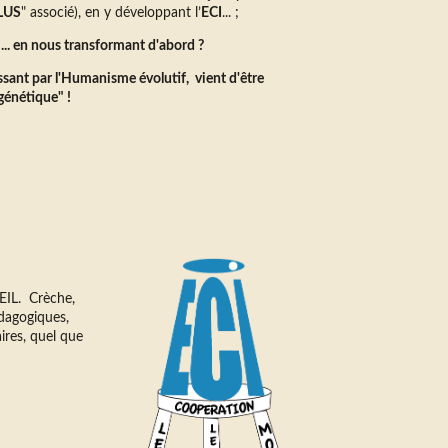
LUS
" associé), en y développant l’
ECI
... ;
e ... en nous transformant d'abord ?
ssant par l'Humanisme évolutif, vient d'être
génétique" !
UEIL. Crèche,
dagogiques,
ires, quel que