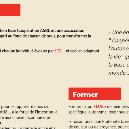
« Une éd
ation Base Coopération ASBL est une association
esprit au fond de chacun de nous, pour transformer la
" Coopér
l’Autono
 chaque individu à évoluer par
l’ECI
... et ceci en adaptant
la vie" q
la Base 
monde ...
Former
pour se rappeler de nos six
Former - « un
FLUS
» de membres 
ntité
...
à la force de l
'I
ntention, à
spécifique, autonome, reconnue e
ure aux choses inconnue que
le noyau uni d’une
F
raternité
L
ibr
r.
de couleur ou de croyance, pour 
eilleur qui sommeille en lui et à