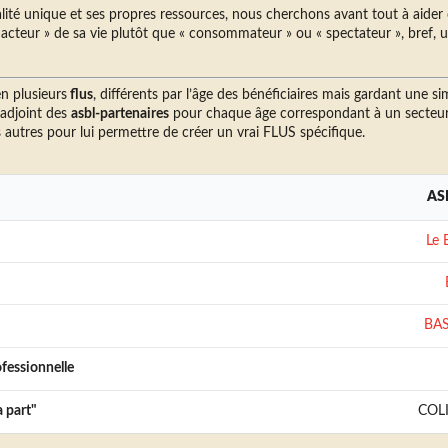
té unique et ses propres ressources, nous cherchons avant tout à aider 
 acteur » de sa vie plutôt que « consommateur » ou « spectateur », bref, 
en plusieurs
flus
, différents par l’âge des bénéficiaires mais gardant une sim
djoint des
asbl-partenaires
pour chaque âge correspondant à un secteur
 autres pour lui permettre de créer un vrai FLUS spécifique.
ASB
Le 
BA
fessionnelle
a part"
COLI