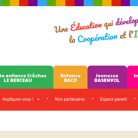
dévelo
qui
Éducation
Une
I
et l'
Coopération
la
te enfance Crèches
Enfance
Jeunesse
I
LE BERCEAU
BACO
BASENVOL
Impliquez-vous !
Nos partenaires
Espace parent